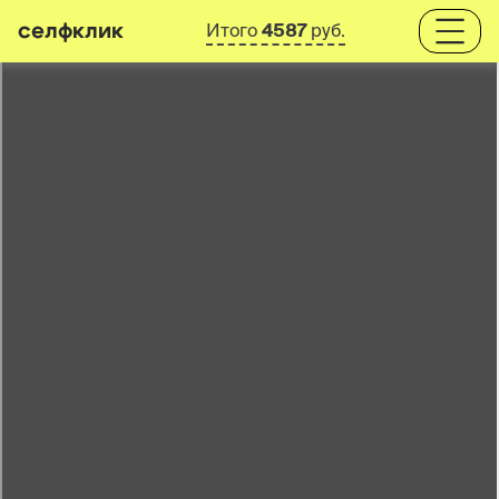
селфклик
Итого
4587
руб.