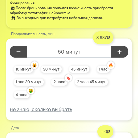
бронирования.
После бронирования появится возможность приобрести
обработку фотографии нейросетью
За выходные дни потребуется небольшая доплата.
Продолжительность, мин
3 687
50 минут
🙀
🔥
10 минут
30 минут
45 минут
1 час
🔖
1 час 30 минут
2 часа
2 часа 45 минут
🤑
4 часа
не знаю, сколько выбрать
Дата
+ 0