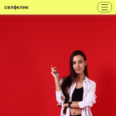
селфклик