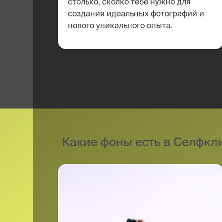
столько, сколко тебе нужно для
создания идеальных фотографий и
нового уникального опыта.
Какие фоны есть в Селфкли