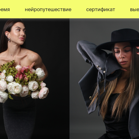
ремя
нейропутешествие
сертификат
вые