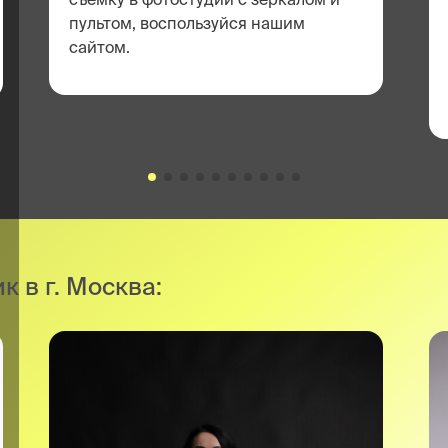
пультом, воспользуйся нашим
сайтом.
к в г. Москва: