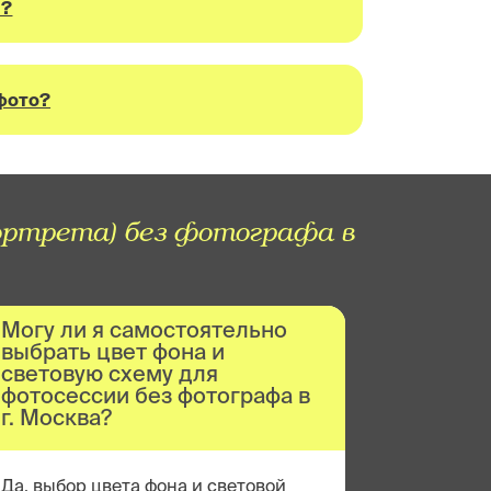
и?
фото?
ортрета) без фотографа в
Могу ли я самостоятельно
Доступ
выбрать цвет фона и
фотос
световую схему для
режим
фотосессии без фотографа в
черно
г. Москва?
На наше
Да, выбор цвета фона и световой
как ста