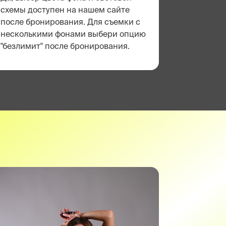
схемы доступен на нашем сайте
съемку,
после бронирования. Для съемки с
фотогра
несколькими фонами выбери опцию
без фото
"безлимит" после бронирования.