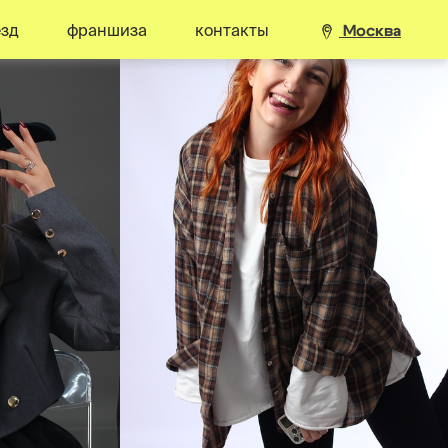
зд
франшиза
контакты
Москва