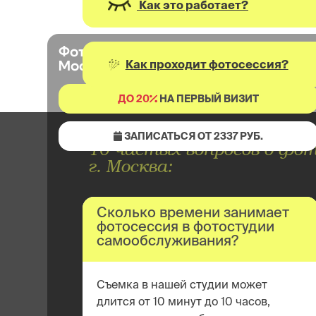
Как это работает?
Фотостудия без фотографа в г.
Как проходит фотосессия?
Москва
ДО 20
НА ПЕРВЫЙ ВИЗИТ
ЗАПИСАТЬСЯ ОТ 2337 РУБ.
10 частых вопросов о фо
г. Москва:
Сколько времени занимает
фотосессия в фотостудии
самообслуживания?
Съемка в нашей студии может
длится от 10 минут до 10 часов,