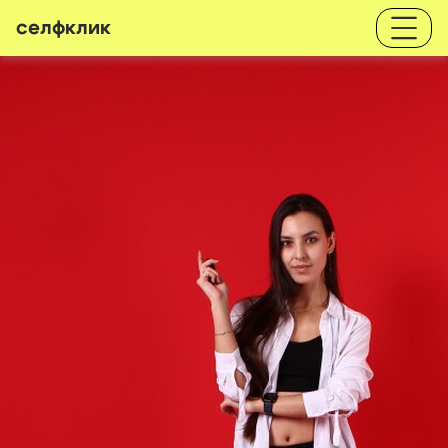
селфклик