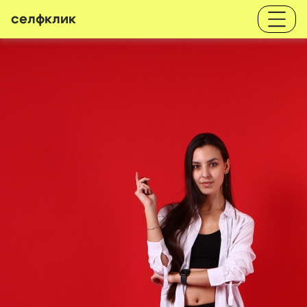
селфклик