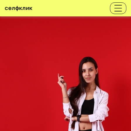
селфклик