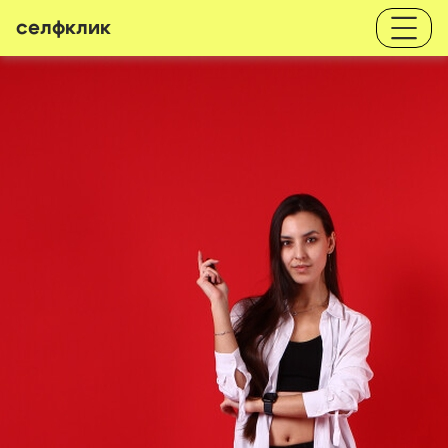
селфклик