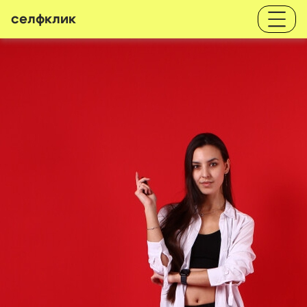
селфклик