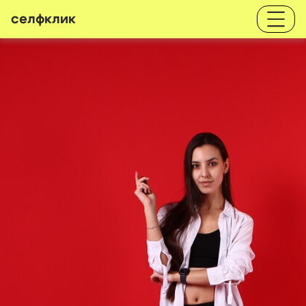
селфклик