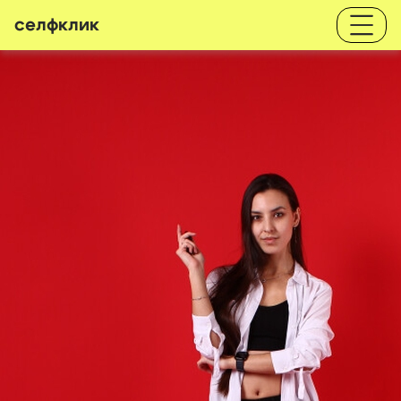
селфклик