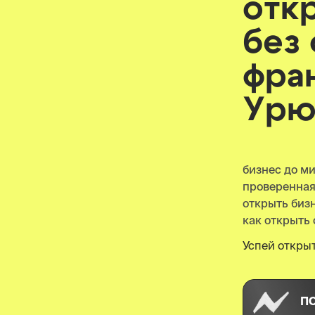
отк
без
фра
Урю
бизнес до м
проверенна
открыть биз
как открыть 
Успей открыт
П