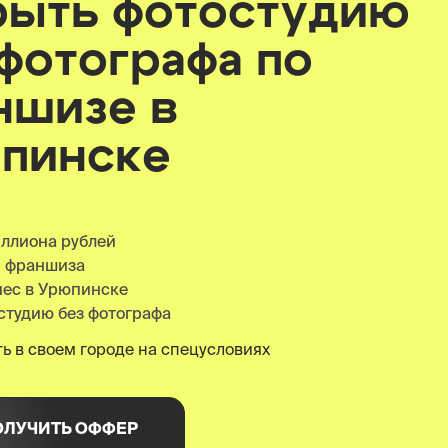
рыть фотостудию
 фотографа по
ншизе
в
пинске
иллиона рублей
я франшиза
нес в Урюпинске
студию без фотографа
ь в своем городе на спецусловиях
ОЛУЧИТЬ ОФФЕР