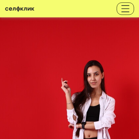
селфклик