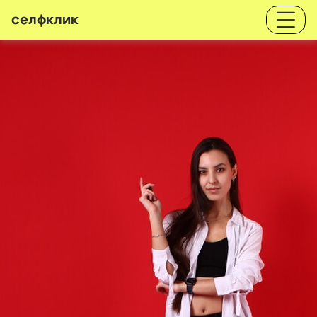
селфклик