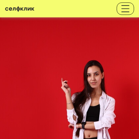
селфклик