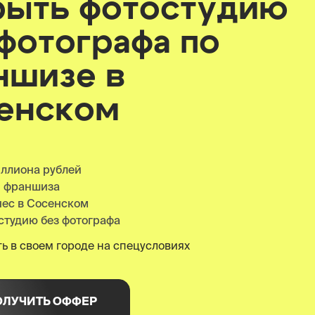
рыть фотостудию
 фотографа по
ншизе
в
енском
иллиона рублей
я франшиза
нес в Сосенском
студию без фотографа
ь в своем городе на спецусловиях
ОЛУЧИТЬ ОФФЕР