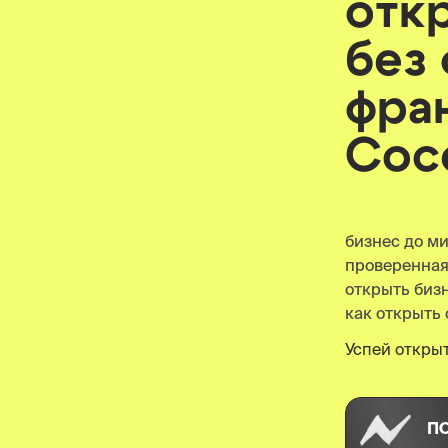
отк
без
фра
Сос
бизнес до м
проверенна
открыть биз
как открыть 
Успей открыт
П