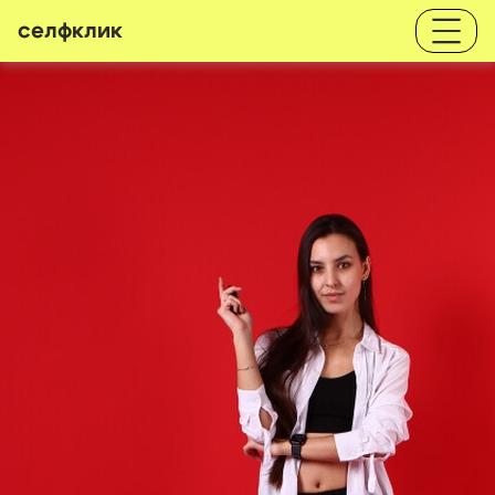
селфклик