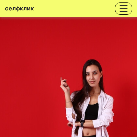
селфклик