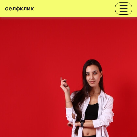
селфклик