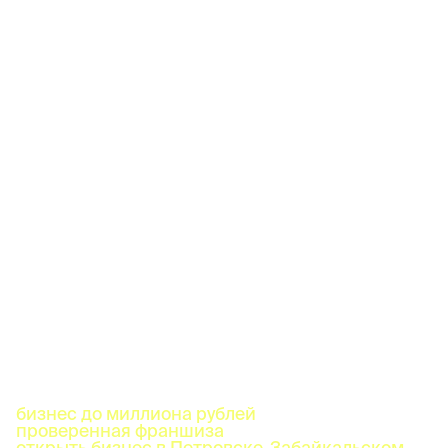
бизнес до миллиона рублей
проверенная франшиза
открыть бизнес в Петровске-Забайкальском