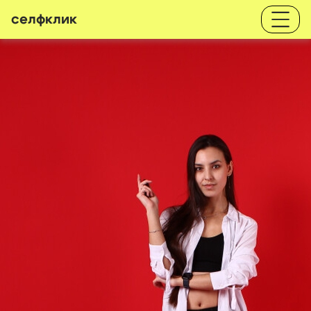
селфклик