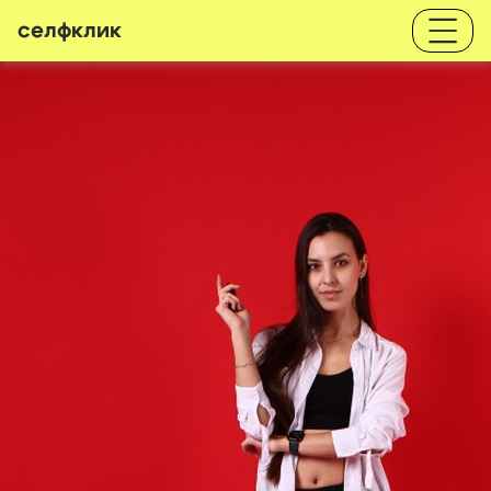
селфклик