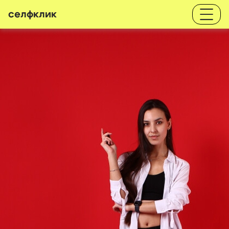
селфклик