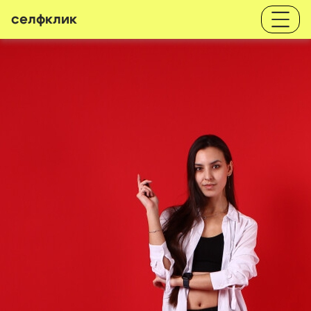
селфклик