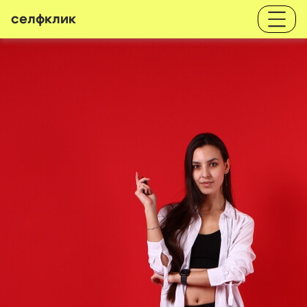
селфклик