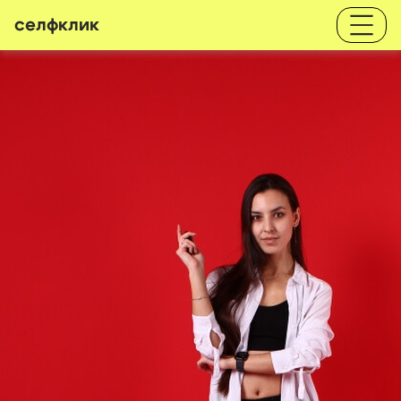
селфклик