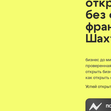
отк
без
фра
Шах
бизнес до м
проверенна
открыть биз
как открыть 
Успей открыт
П