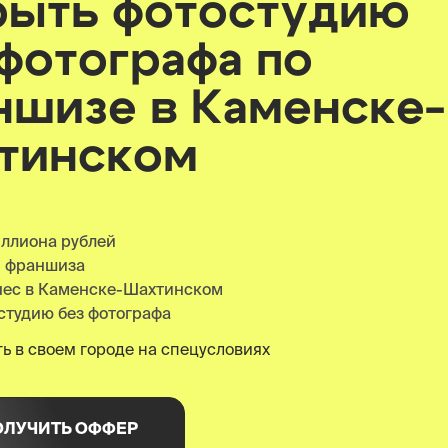
рыть фотостудию
 фотографа по
ншизе
в Каменске-
тинском
иллиона рублей
я франшиза
нес в Каменске-Шахтинском
студию без фотографа
ь в своем городе на спецусловиях
ОЛУЧИТЬ ОФФЕР