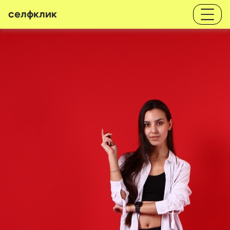
селфклик