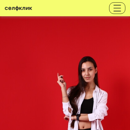
селфклик