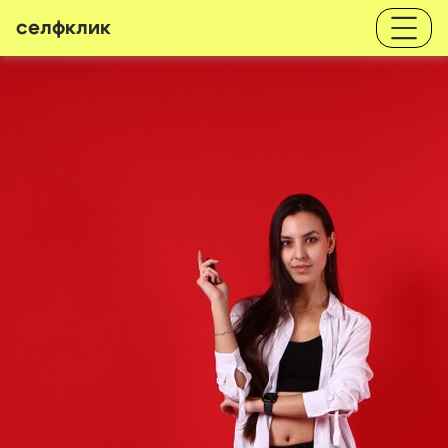
селфклик