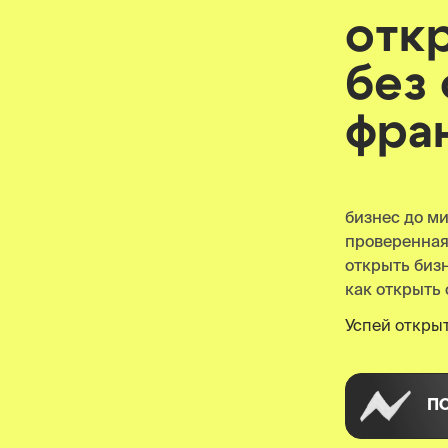
отк
без
фра
бизнес до м
проверенна
открыть бизн
как открыть 
Успей открыт
П