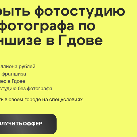
рыть фотостудию
 фотографа по
ншизе
в Гдове
иллиона рублей
я франшиза
ес в Гдове
студию без фотографа
ь в своем городе на спецусловиях
ОЛУЧИТЬ ОФФЕР