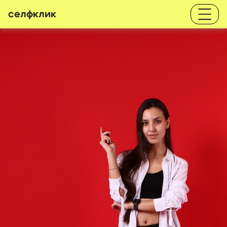
селфклик