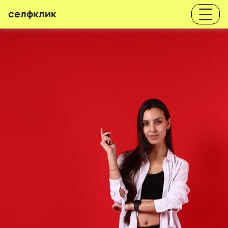
селфклик