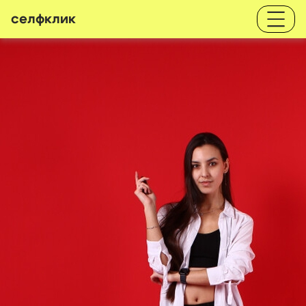
селфклик