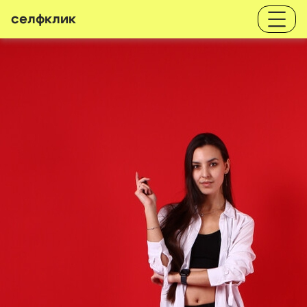
селфклик