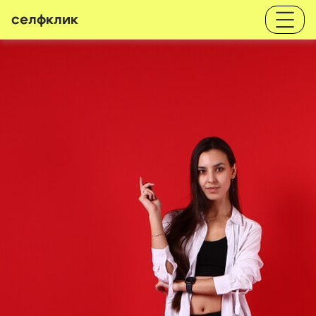
селфклик