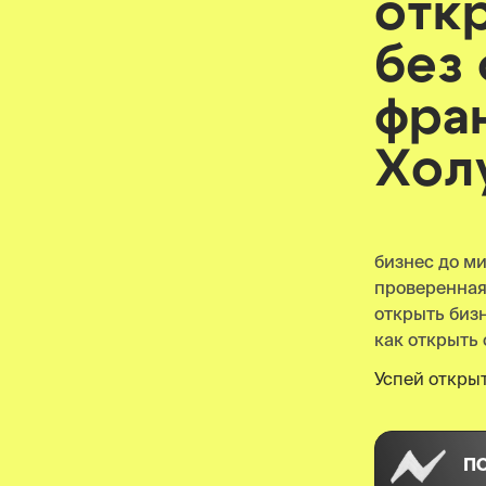
отк
без
фра
Хол
бизнес до м
проверенна
открыть биз
как открыть 
Успей открыт
П