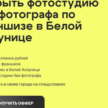
рыть фотостудию
 фотографа по
ншизе
в Белой
унице
иллиона рублей
я франшиза
нес в Белой Холунице
студию без фотографа
ь в своем городе на спецусловиях
ОЛУЧИТЬ ОФФЕР