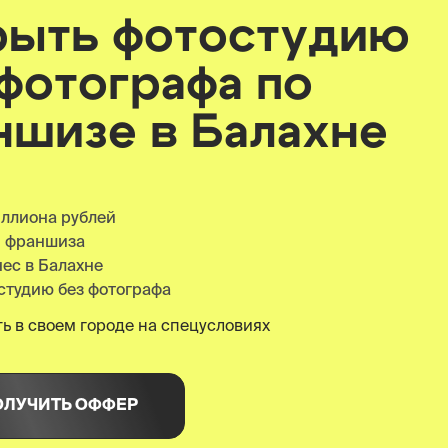
рыть фотостудию
 фотографа по
ншизе
в Балахне
иллиона рублей
я франшиза
ес в Балахне
студию без фотографа
ь в своем городе на спецусловиях
ОЛУЧИТЬ ОФФЕР