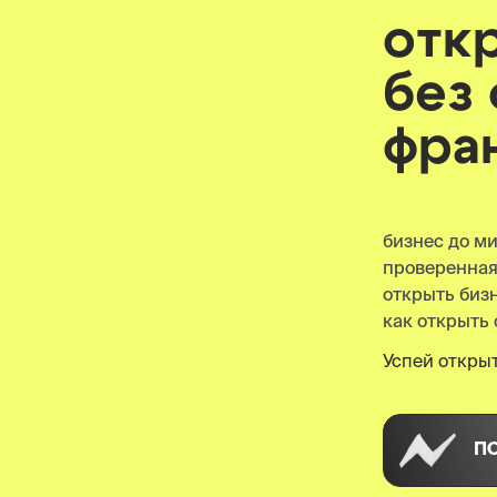
отк
без
фра
бизнес до м
проверенна
открыть бизн
как открыть 
Успей открыт
П