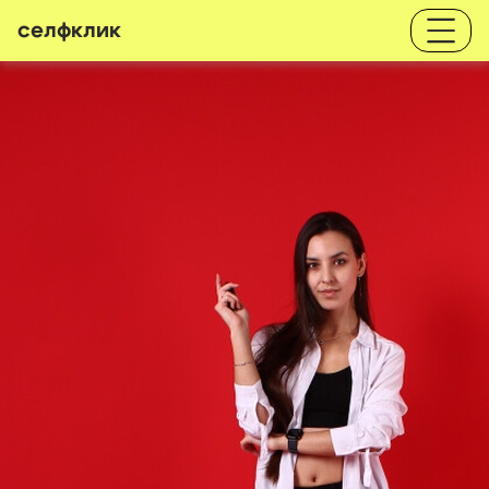
селфклик