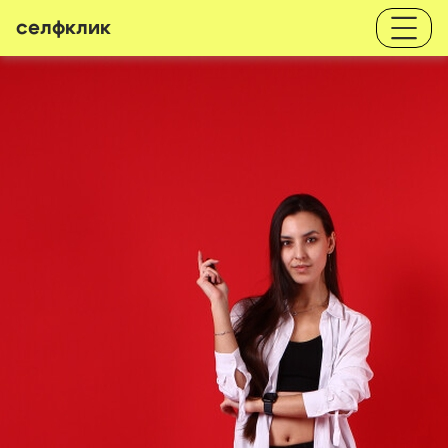
селфклик