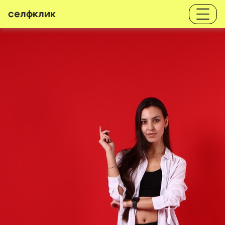
селфклик