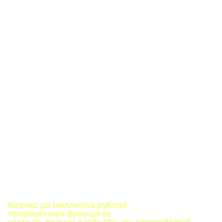
бизнес до миллиона рублей
проверенная франшиза
открыть бизнес в {city_title_nc_prepositional}