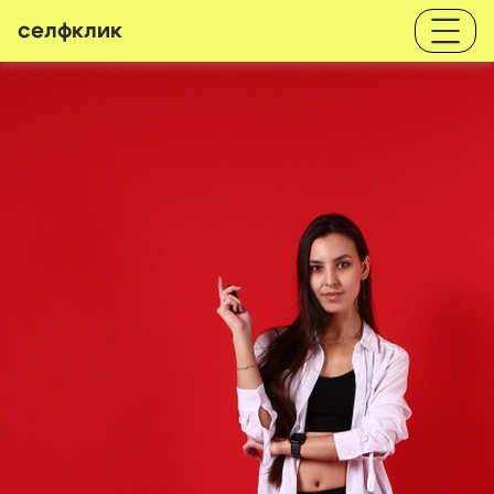
селфклик