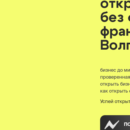
отк
без
фра
Вол
бизнес до м
проверенна
открыть биз
как открыть 
Успей открыт
П