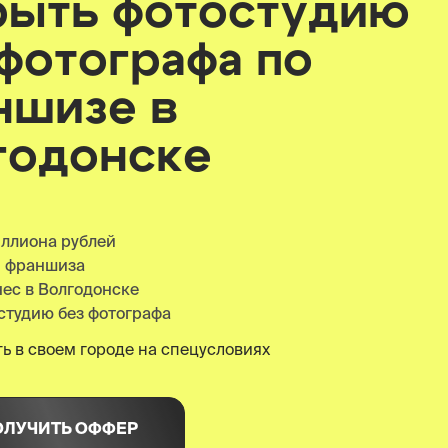
рыть фотостудию
 фотографа по
ншизе
в
годонске
иллиона рублей
я франшиза
нес в Волгодонске
студию без фотографа
ь в своем городе на спецусловиях
ОЛУЧИТЬ ОФФЕР