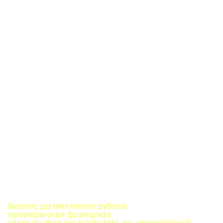
бизнес до миллиона рублей
проверенная франшиза
открыть бизнес в {city_title_nc_prepositional}