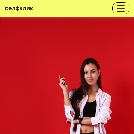
селфклик