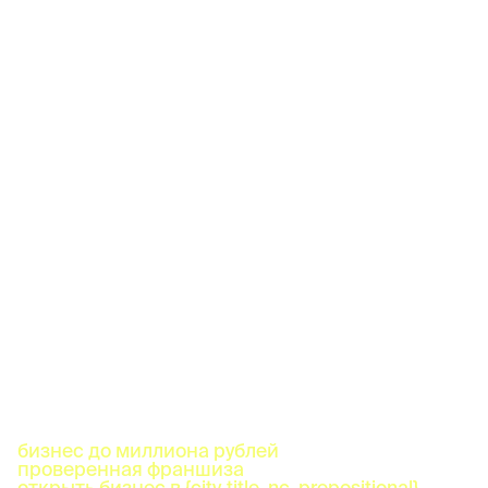
бизнес до миллиона рублей
проверенная франшиза
открыть бизнес в {city_title_nc_prepositional}