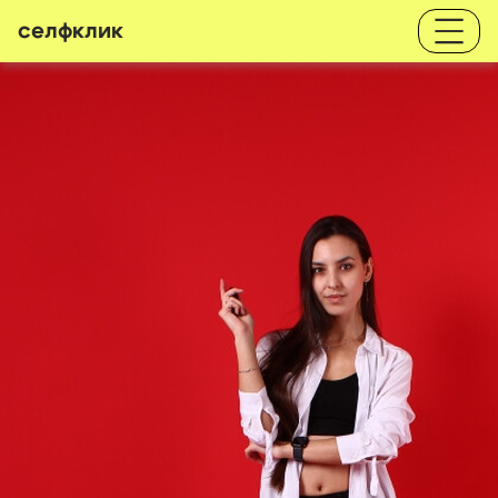
селфклик