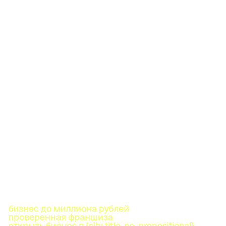
бизнес до миллиона рублей
проверенная франшиза
открыть бизнес в {city_title_nc_prepositional}