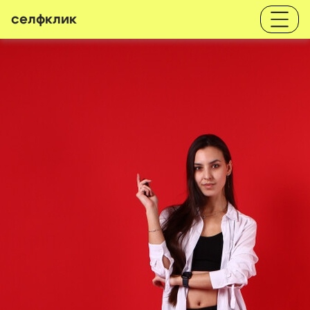
селфклик