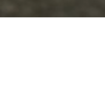
Живая фотосессия с
топовой обработкой
нейросетью перенесет
невероятные
тебя в
места!