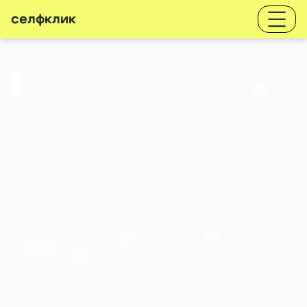
селфклик