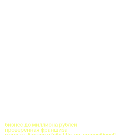
бизнес до миллиона рублей
проверенная франшиза
открыть бизнес в {city_title_nc_prepositional}