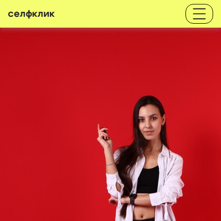
селфклик