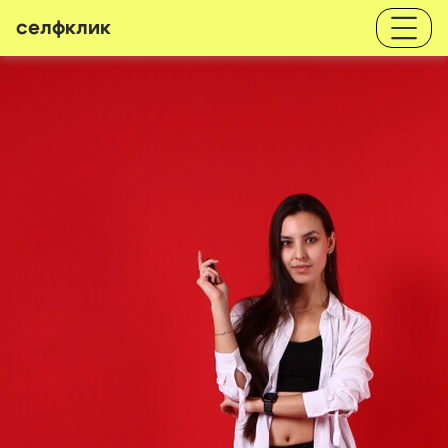
селфклик