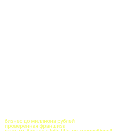
бизнес до миллиона рублей
проверенная франшиза
открыть бизнес в {city_title_nc_prepositional}