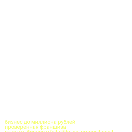
бизнес до миллиона рублей
проверенная франшиза
открыть бизнес в {city_title_nc_prepositional}