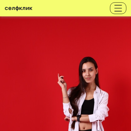
селфклик