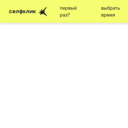
первый
выбрать
селфклик
раз?
время