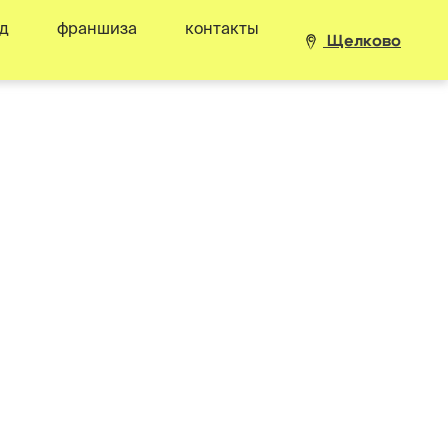
д
франшиза
контакты
Щелково